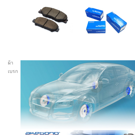
ผ้า
เบรก